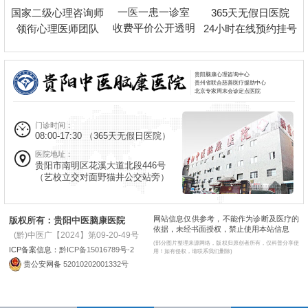
一医一患一诊室
国家二级心理咨询师
365天无假日医院
收费平价公开透明
领衔心理医师团队
24小时在线预约挂号
贵阳脑康心理咨询中心
贵州省联合慈善医疗援助中心
北京专家周末会诊定点医院
门诊时间：
08:00-17:30
（365天无假日医院）
医院地址：
贵阳市南明区花溪大道北段446号
（艺校立交对面野猫井公交站旁）
网站信息仅供参考，不能作为诊断及医疗的
版权所有：贵阳中医脑康医院
依据，未经书面授权，禁止使用本站信息
(黔)中医广【2024】第09-20-49号
(部分图片整理来源网络，版权归原创者所有，仅科普分享使
ICP备案信息：
黔ICP备15016789号-2
用！如有侵权，请联系我们删除)
贵公安网备
52010202001332号