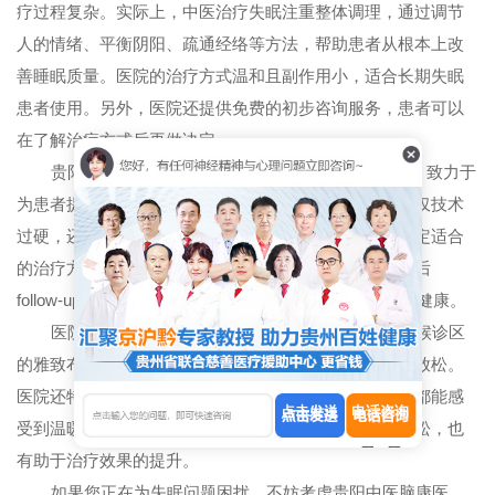
疗过程复杂。实际上，中医治疗失眠注重整体调理，通过调节
人的情绪、平衡阴阳、疏通经络等方法，帮助患者从根本上改
善睡眠质量。医院的治疗方式温和且副作用小，适合长期失眠
患者使用。另外，医院还提供免费的初步咨询服务，患者可以
在了解治疗方式后再做决定。
贵阳中医脑康医院始终坚持“以患者为中心”的理念，致力于
为患者提供专业、贴心的医疗服务。医院的医生团队不仅技术
过硬，还注重与患者的沟通，耐心倾听患者的需求，制定适合
的治疗方案。医院的服务范围不仅限于治疗，还包括术后
follow-up 和生活方式指导，帮助患者更好地管理自己的健康。
医院的环境也为患者的治疗体验增色不少。无论是候诊区
的雅致布置，还是诊疗室的整洁安静，都让人感到舒适放松。
医院还特别安排了专人陪同患者就诊，确保每一位患者都能感
点击发送
电话咨询
受到温暖和关怀。这样的环境不仅有利于患者的心理放松，也
有助于治疗效果的提升。
如果您正在为失眠问题困扰，不妨考虑贵阳中医脑康医