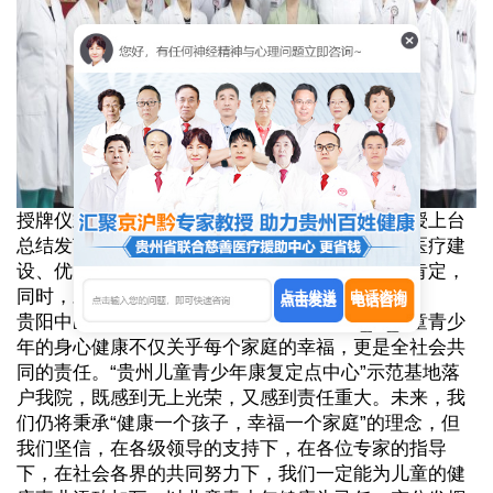
授牌仪式后，北京市第一中西医结合医院余学教授上台
总结发言，他对医院儿童青少年康复项目完善的医疗建
设、优良的设施条件以及专业的医生团队表示了肯定，
同时，对下一步工作给出了指导意见。
点击发送
电话咨询
贵阳中医脑康医院曹旻昕院长在致辞中表示：儿童青少
年的身心健康不仅关乎每个家庭的幸福，更是全社会共
同的责任。“贵州儿童青少年康复定点中心”示范基地落
户我院，既感到无上光荣，又感到责任重大。未来，我
们仍将秉承“健康一个孩子，幸福一个家庭”的理念，但
我们坚信，在各级领导的支持下，在各位专家的指导
下，在社会各界的共同努力下，我们一定能为儿童的健