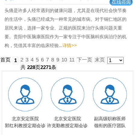
头痛是许多人经常遇到的健康问题，尤其是在现代社会快节奏
的生活中，头痛已经成为一种常见的城市病。对于铜仁地区的
居民来说，选择一家专业、正规的医院来治疗头痛问题关重
要。贵阳中医脑康医院作为一家专注于中医脑科疾病治疗的机
构，凭借其丰富的临床经验...
详情>>
首页
2
3
4
5
6
7
8
9
10
11
下一页
末页
1
共
228
页
2271
条
北京安定医院
北京安定医院
副高级职称医师
郭红利教授定期会诊
许克勤教授定期会诊
领衔的医疗团队